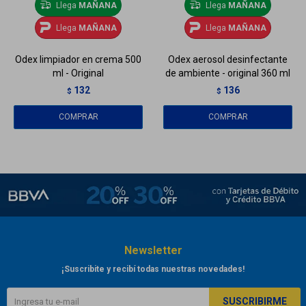
Llega
MAÑANA
Llega
MAÑANA
Llega
MAÑANA
Llega
MAÑANA
Odex limpiador en crema 500
Odex aerosol desinfectante
ml - Original
de ambiente - original 360 ml
132
136
$
$
Newsletter
¡Suscribite y recibí todas nuestras novedades!
SUSCRIBIRME