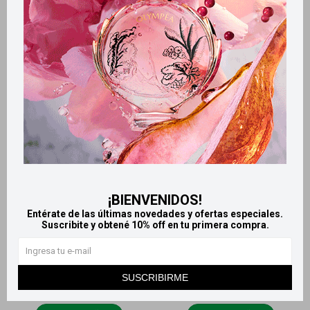
Odex limpiador líquido 1800
Odex amoníaco 900 ml
ml - Bosque
105
$
112
$
¡BIENVENIDOS!
Entérate de las últimas novedades y ofertas especiales.
Suscribite y obtené 10% off en tu primera compra.
SUSCRIBIRME