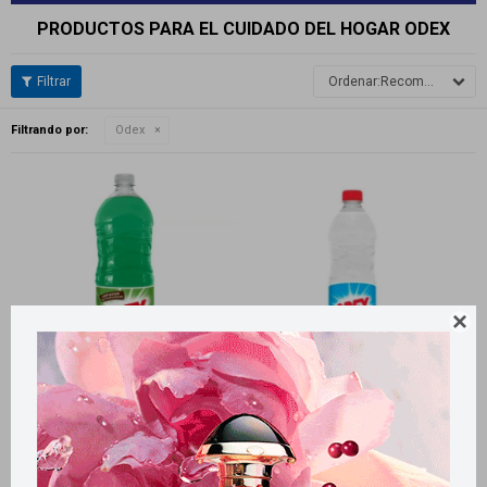
PRODUCTOS PARA EL CUIDADO DEL HOGAR ODEX
Recomendados
Filtrando por:
Odex

Llega
MAÑANA
Llega
MAÑANA
Llega
MAÑANA
Llega
MAÑANA