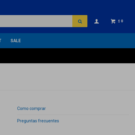
0
$
T
SALE
Como comprar
Preguntas frecuentes