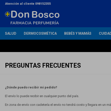
Atención al cliente 098152355
SALUD
DERMOCOSMÉTICA
BEBÉS Y MAMÁS
CUIDA
PREGUNTAS FRECUENTES
¿Dónde puedo recibir mi pedido?
El envío lo puede recibir en cualquier punto del país.
En zona de envío con cadetería el envío no tendrá costo y llegara en un m