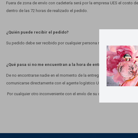
Fuera de zona de envío con cadetería será por la empresa UES el costo de
dentro de las 72 horas de realizado el pedido.
¿Quién puede recibir el pedido?
Su pedido debe ser recibido por cualquier persona mayor de 18 años que s
¿Qué pasa si no me encuentran a la hora de entregar el pedido?
De no encontrarse nadie en el momento de la entrega, el agente logístico d
comunicarse directamente con el agente logístico UES correspondiente.
Por cualquier otro inconveniente con el envío de su compra, comunicars