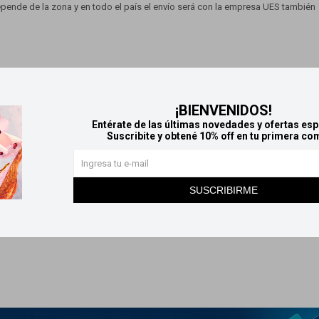
pende de la zona y en todo el país el envío será con la empresa UES también
e encuentre en el domicilio registrado.
¡BIENVENIDOS!
Entérate de las últimas novedades y ofertas esp
Suscribite y obtené 10% off en tu primera co
ejará un aviso de visita. Si necesita re programar la entrega, puede
SUSCRIBIRME
e a nuestro Whatsapp 091 676 665