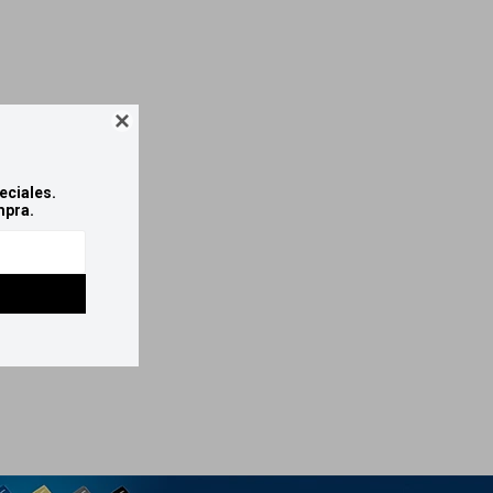

eciales.
mpra.