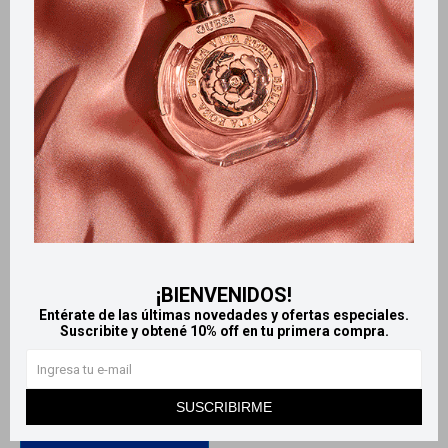
Llega
HOY
Llega
HOY
¡BIENVENIDOS!
Entérate de las últimas novedades y ofertas especiales.
Llega
HOY
Llega
HOY
Suscribite y obtené 10% off en tu primera compra.
Simond´s Baby Oil Vaselina
Simond´s Smile Dermokids
líquida 210 ml
shampoo 400 ml - Rizos piña
SUSCRIBIRME
apple
538
$
402
$