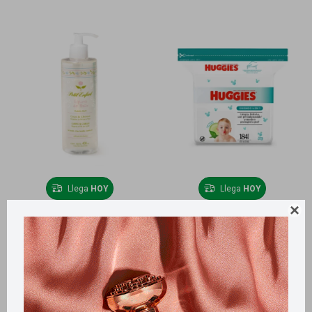
Llega
HOY
Llega
HOY

Llega
HOY
Llega
HOY
Petit Enfant Espuma de Baño
Huggies cuidado 4 en 1
400ML
toallitas húmedas x184 un
609
714
$
$