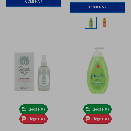
Llega
HOY
Llega
HOY
Llega
HOY
Llega
HOY