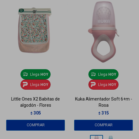
Llega
HOY
Llega
HOY
Llega
HOY
Llega
HOY
Little Ones X2 Babitas de
Kuka Alimentador Soft 6+m -
algodón - Flores
Rosa
305
315
$
$