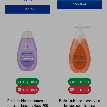
210
$
Llega
HOY
Llega
HOY
Llega
HOY
Llega
HOY
Baño líquido para antes de
Baño líquido de la cabeza a
dormir Johnson´s Baby 200
los pies con glicerina