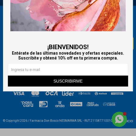
Newsletter
¡Suscribite y recibí todas nuestras novedades!
SUSCRIBIRME
¡BIENVENIDOS!
Entérate de las últimas novedades y ofertas especiales.
Suscribite y obtené 10% off en tu primera compra.



SUSCRIBIRME
© Copyright 2026 / Farmacia Don Bosco NESMARMA SRL - RUT 211587710010