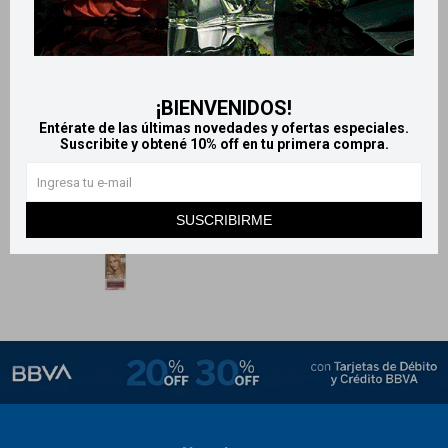
Excellence Tinta sin
amoníaco - 01 Negro
universal
849
$
979
$
¡BIENVENIDOS!
Entérate de las últimas novedades y ofertas especiales.
Suscribite y obtené 10% off en tu primera compra.
SUSCRIBIRME