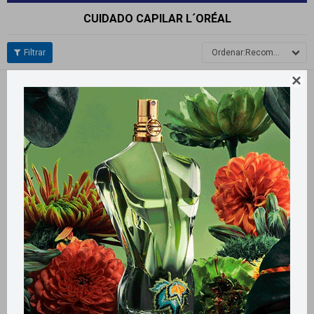
CUIDADO CAPILAR L´ORÉAL
Recomendados

Quitar filtros
Filtrando por:
Cuidado Capilar
L´oréal
Llega
HOY
Llega
HOY