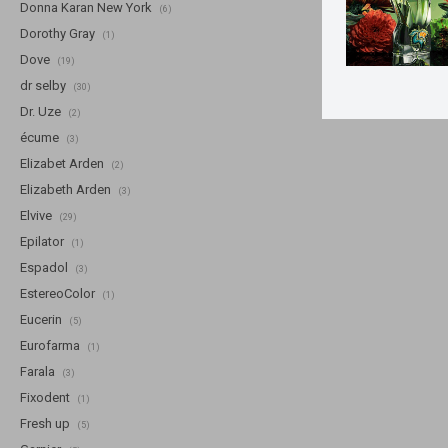
Donna Karan New York
(6)
Dorothy Gray
(1)
Dove
(19)
dr selby
(30)
Dr. Uze
(2)
écume
(3)
Elizabet Arden
(2)
Elizabeth Arden
(3)
Elvive
(29)
Epilator
(1)
Espadol
(3)
EstereoColor
(1)
Eucerin
(5)
Eurofarma
(1)
Farala
(3)
Fixodent
(1)
Fresh up
(5)