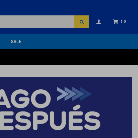
0
$
T
SALE