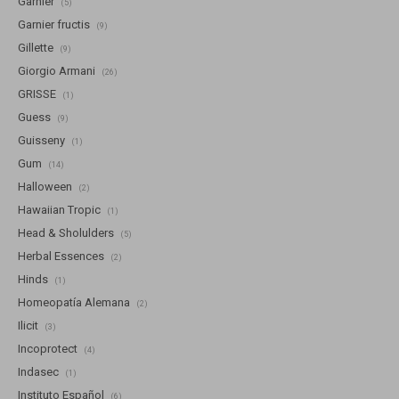
Garnier
(5)
Garnier fructis
(9)
Gillette
(9)
Giorgio Armani
(26)
GRISSE
(1)
Guess
(9)
Guisseny
(1)
Gum
(14)
Halloween
(2)
Hawaiian Tropic
(1)
Head & Sholulders
(5)
Herbal Essences
(2)
Hinds
(1)
Homeopatía Alemana
(2)
Ilicit
(3)
Incoprotect
(4)
Indasec
(1)
Instituto Español
(6)