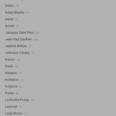
Intilac
(1)
Issey Miyake
(1)
Issue
(4)
iyosei
(3)
Jacques Saint Pres
(2)
Jean Paul Gaultier
(14)
Jeanne Arthes
(3)
Johnson´s baby
(1)
Kenzo
(4)
Kevin
(2)
Kiwanis
(1)
Koleston
(2)
Kolynos
(1)
Kotex
(8)
La Roche Posay
(4)
Lactovit
(1)
Lady Storm
(1)