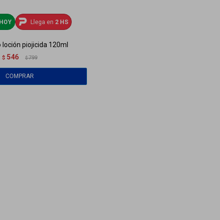
HOY
Llega en
2 HS
 loción piojicida 120ml
546
$
799
$