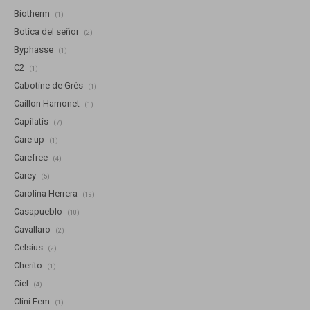
Biotherm
(1)
Botica del señor
(2)
Byphasse
(1)
C2
(1)
Cabotine de Grés
(1)
Caillon Hamonet
(1)
Capilatis
(7)
Care up
(1)
Carefree
(4)
Carey
(5)
Carolina Herrera
(19)
Casapueblo
(10)
Cavallaro
(2)
Celsius
(2)
Cherito
(1)
Ciel
(4)
Clini Fem
(1)