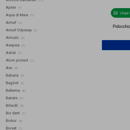
(17)
Apiter
(1)
Llega
Aqua di Mare
(1)
Armaf
(1)
Pidocchio
Armaf Odyssey
(1)
Articulo
(2)
Asepxia
(1)
Astral
(1)
Atom protect
(1)
Axe
(3)
Babaria
(3)
Bagóvit
(2)
Ballerina
(6)
Batiste
(1)
Biferdil
(5)
Bio dent
(1)
Biokur
(5)
Bioset
(1)