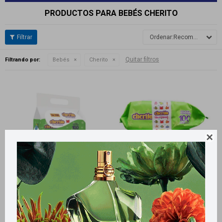
PRODUCTOS PARA BEBÉS CHERITO
Recomendados
Quitar filtros
Filtrando por:
Bebés
Cherito

Llega
HOY
Llega
HOY
Llega
HOY
Llega
HOY