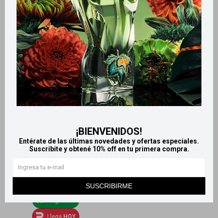
Cherito toallas húmedas x300
Cherito Super pack toallas
húmedas x200
338
$
246
$
¡BIENVENIDOS!
Entérate de las últimas novedades y ofertas especiales.
Suscribite y obtené 10% off en tu primera compra.
SUSCRIBIRME
Llega
HOY
Llega
HOY