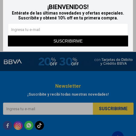
¡BIENVENIDOS!
Hipoglós crema 100 g
Entérate de las últimas novedades y ofertas especiales.
1.129
$
Suscribite y obtené 10% off en tu primera compra.
SUSCRIBIRME
Newsletter
¡Suscribite y recibí todas nuestras novedades!
SUSCRIBIRME


