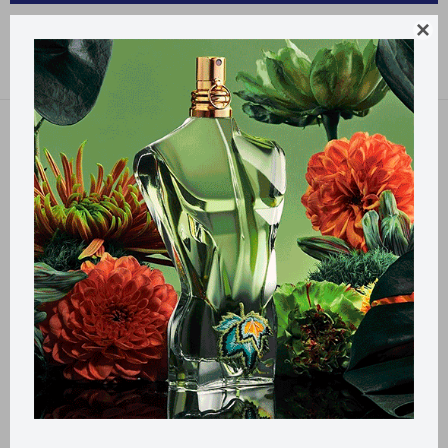
PRODUCTOS PARA BEBÉS URUFARMA

Recomendados
Quitar filtros
Filtrando por:
Bebés
Urufarma
Llega
HOY
Llega en
2 HS