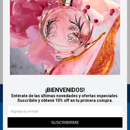
NO SE HAN RECUPERADO PRODUCTOS
¡Lo sentimos! No hay productos en esta sección.
Inténtalo nuevamente con otros criterios de filtrado o busca en otras
secciones de nuestro catálogo.
Filtrando por:
Adoleta
¡BIENVENIDOS!
Entérate de las últimas novedades y ofertas especiales.
Suscribite y obtené 10% off en tu primera compra.
Newsletter
SUSCRIBIRME
¡Suscribite y recibí todas nuestras novedades!