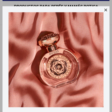
PRODUCTOS PARA BEBÉS Y MAMÁS BOTICA

Recomendados
Filtrando por:
Botica
Llega
MAÑANA
Llega
MAÑANA