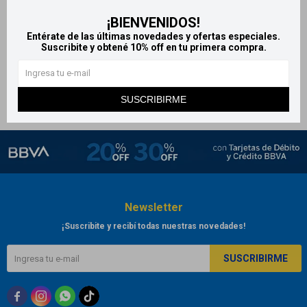
Dermur crema anti estrías
¡BIENVENIDOS!
150 ml
Entérate de las últimas novedades y ofertas especiales.
1.534
Suscribite y obtené 10% off en tu primera compra.
$
SUSCRIBIRME
Newsletter
¡Suscribite y recibí todas nuestras novedades!
SUSCRIBIRME


