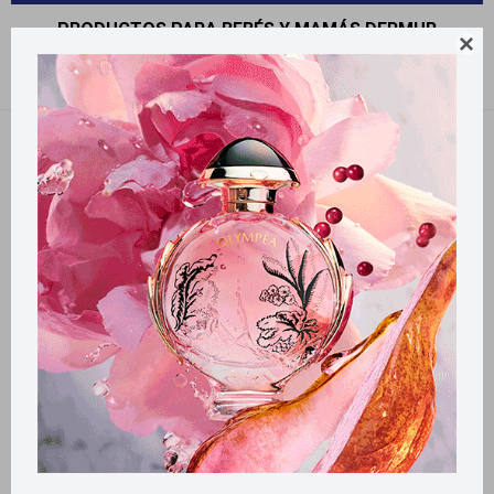
PRODUCTOS PARA BEBÉS Y MAMÁS DERMUR

Recomendados
Filtrando por:
Dermur
Llega
MAÑANA
Llega
MAÑANA