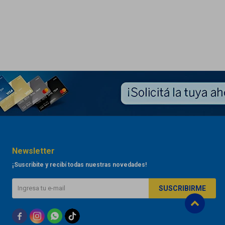
Newsletter
¡Suscribite y recibí todas nuestras novedades!
SUSCRIBIRME


