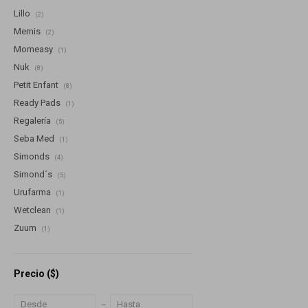
Lillo
(2)
Memis
(2)
Momeasy
(1)
Nuk
(8)
Petit Enfant
(8)
Ready Pads
(1)
Regalería
(5)
Seba Med
(1)
Simonds
(4)
Simond´s
(5)
Urufarma
(1)
Wetclean
(1)
Zuum
(1)
Precio
($)