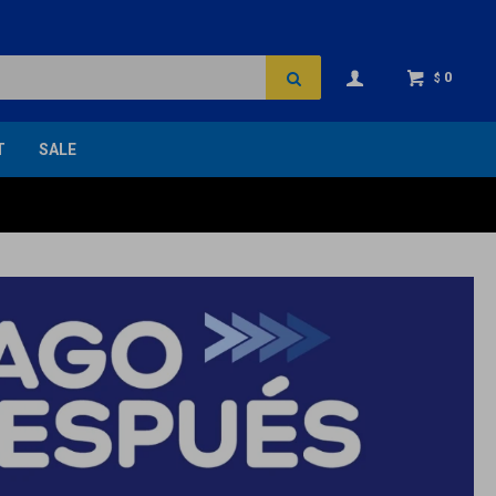
0
$
T
SALE