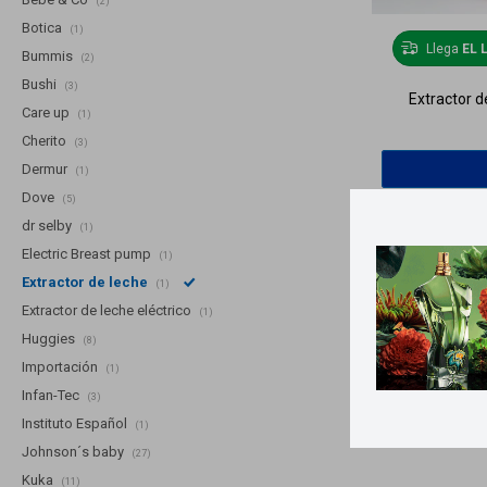
(2)
Botica
(1)
Llega
EL 
Bummis
(2)
Bushi
(3)
Extractor 
Care up
(1)
Cherito
(3)
Dermur
(1)
Dove
(5)
dr selby
(1)
Electric Breast pump
(1)
Extractor de leche
(1)
Extractor de leche eléctrico
(1)
Huggies
(8)
Importación
(1)
Infan-Tec
(3)
Instituto Español
(1)
Johnson´s baby
(27)
Kuka
(11)