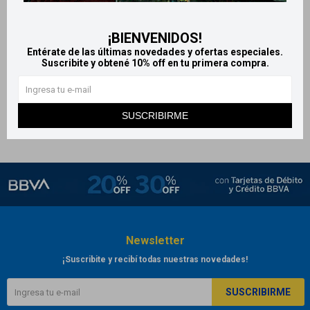
Set de manicure 0+ Meses -
Rosa
¡BIENVENIDOS!
249
$
Entérate de las últimas novedades y ofertas especiales.
Suscribite y obtené 10% off en tu primera compra.
SUSCRIBIRME
Newsletter
¡Suscribite y recibí todas nuestras novedades!
SUSCRIBIRME