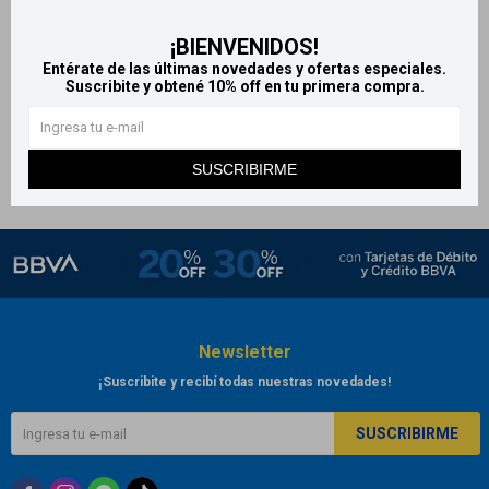
Sebamed gel de baño y
¡BIENVENIDOS!
shampoo con pantenol 200
Entérate de las últimas novedades y ofertas especiales.
ml
Suscribite y obtené 10% off en tu primera compra.
821
$
864
$
SUSCRIBIRME
Newsletter
¡Suscribite y recibí todas nuestras novedades!
SUSCRIBIRME