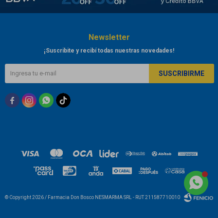
Newsletter
¡Suscribite y recibí todas nuestras novedades!
SUSCRIBIRME



© Copyright 2026 / Farmacia Don Bosco NESMARMA SRL - RUT 211587710010