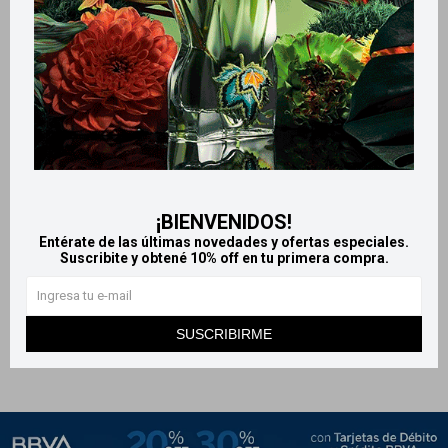
Llega
HOY
Llega
HOY
Llega en
2 HS
Llega en
2 HS
¡BIENVENIDOS!
Entérate de las últimas novedades y ofertas especiales.
Guess Uomo Homme - 30ml
Le Chameau Genius edp 100
Suscribite y obtené 10% off en tu primera compra.
ml for Men
2.890
$
2.900
$
SUSCRIBIRME