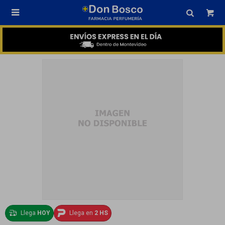

Llega
HOY
Llega en
2 HS