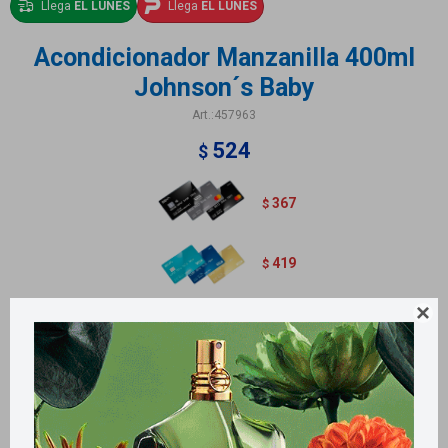
Llega
EL LUNES
Llega
EL LUNES
Acondicionador Manzanilla 400ml
Johnson´s Baby
457963
524
$
367
$
419
$

Contiene 400ml.
Métodos y costos de envío
Retiros gratuitos en tiendas