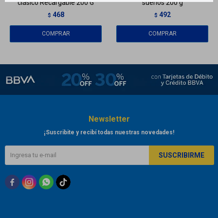
clásico Recargable 200 G
sueños 200 g
468
492
$
$
Newsletter
¡Suscribite y recibí todas nuestras novedades!
SUSCRIBIRME


