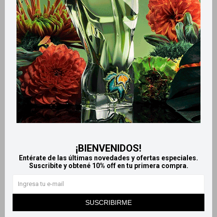
Productos que te pueden interesar
¡BIENVENIDOS!
Entérate de las últimas novedades y ofertas especiales.
Suscribite y obtené 10% off en tu primera compra.
Llega
EL LUNES
Llega
EL LUNES
Llega
EL LUNES
Llega
EL LUNES
SUSCRIBIRME
Talco De Bebé Simond's
Johnson´s Baby talco dulces