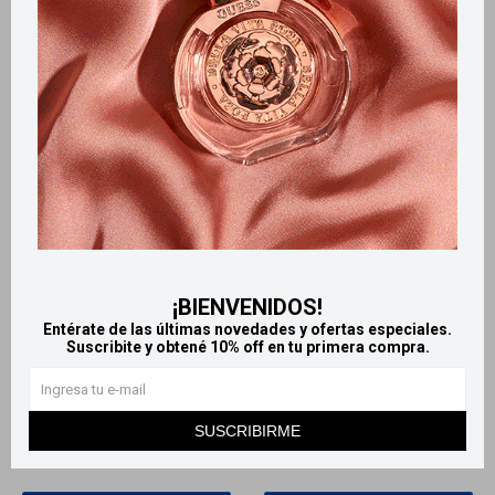
¡BIENVENIDOS!
Llega
HOY
Llega
HOY
Entérate de las últimas novedades y ofertas especiales.
Llega en
2 HS
Llega en
2 HS
Suscribite y obtené 10% off en tu primera compra.
Tapabocas x3
Alcohol en gel 40 g Oxford
20
117
$
$
SUSCRIBIRME