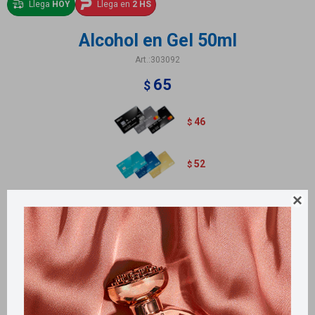
Llega
HOY
Llega en
2 HS
Alcohol en Gel 50ml
303092
65
$
46
$
52
$

Métodos y costos de envío
Retiros gratuitos en tiendas
Productos que te pueden interesar