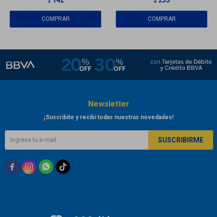
$
$
Newsletter
¡Suscribite y recibí todas nuestras novedades!
SUSCRIBIRME


