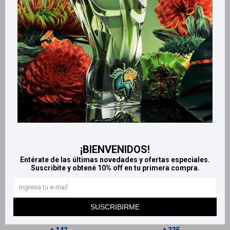
Productos que te pueden interesar
¡BIENVENIDOS!
Entérate de las últimas novedades y ofertas especiales.
Llega
MAÑANA
Llega
MAÑANA
Suscribite y obtené 10% off en tu primera compra.
Llega
MAÑANA
Llega
MAÑANA
SUSCRIBIRME
Zig Zag algodón hidrófilo -
Algodón Zig Zag Espuma -
100g
200 g
142
235