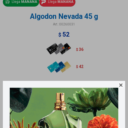
Llega
MAÑANA
Llega
MAÑANA
Algodon Nevada 45 g
00260031
52
$
36
$
42
$
contiene 45 g

Métodos y costos de envío
Retiros gratuitos en tiendas