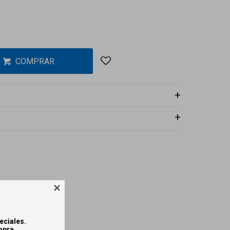
COMPRAR

eciales.
mpra.