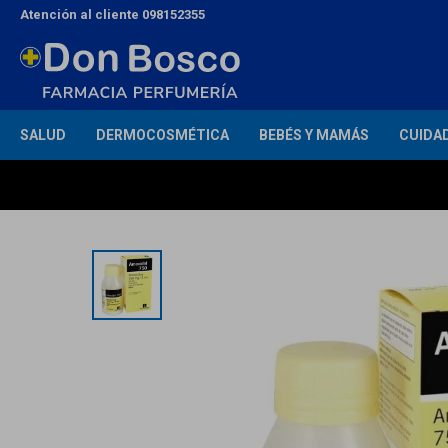
Atención al cliente 098152355
SALUD
DERMOCOSMÉTICA
BEBÉS Y MAMÁS
CUIDA