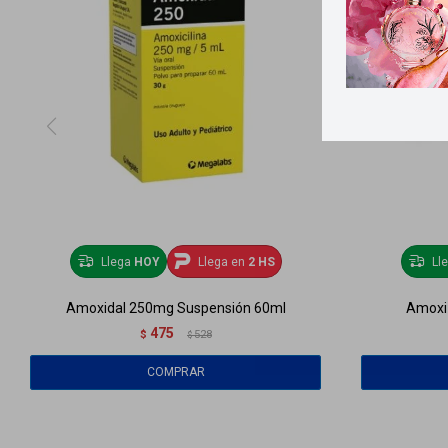
Llega
HOY
Llega en
2 HS
Ll
Amoxidal 250mg Suspensión 60ml
Amoxi 
475
$
528
$