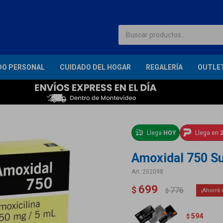
DO PERSONAL
CUIDADO DEL HOGAR
REGALERÍA
OUTLE
Llega
HOY
Llega en
2
Amoxidal 750 S
202098
699
$
776
$
594
$