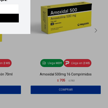
en
2 HS
Llega
HOY
Llega en
2 HS
ión 70ml
Amoxidal 500mg 16 Comprimidos
705
$
783
$