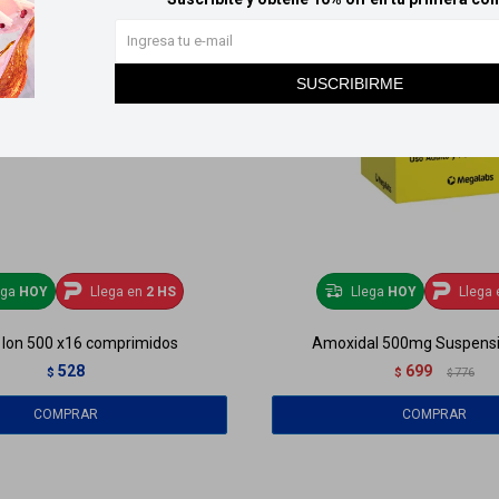
SUSCRIBIRME
ega
HOY
Llega en
2 HS
Llega
HOY
Llega 
Ion 500 x16 comprimidos
Amoxidal 500mg Suspens
528
699
$
$
776
$