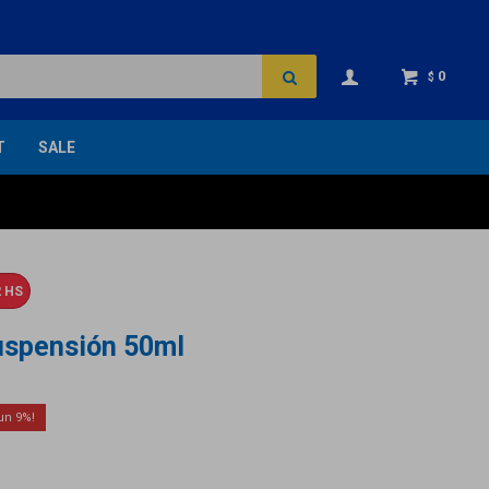
0
$
T
SALE
 HS
uspensión 50ml
9