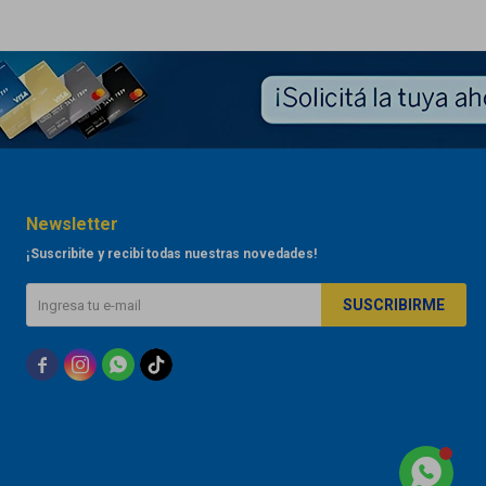
Newsletter
¡Suscribite y recibí todas nuestras novedades!
SUSCRIBIRME


