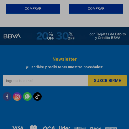
Newsletter
¡Suscribite y recibí todas nuestras novedades!
SUSCRIBIRME


