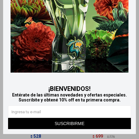
Productos que te pueden interesar
¡BIENVENIDOS!
Entérate de las últimas novedades y ofertas especiales.
Llega
HOY
Llega
HOY
Suscribite y obtené 10% off en tu primera compra.
Llega en
2 HS
Llega en
2 HS
Amoxi Ion 500 x16
Amoxidal 750 Suspensión
SUSCRIBIRME
comprimidos
50ml
528
699
$
$
776
$