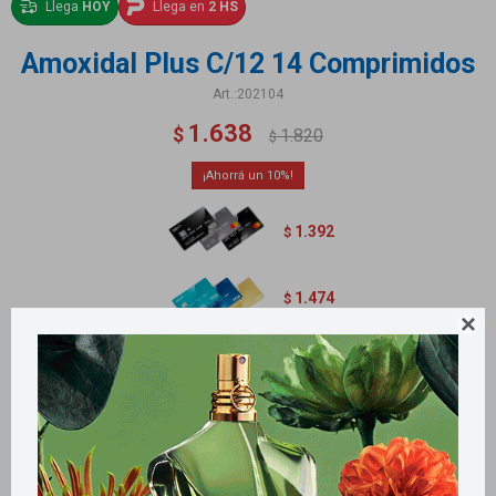
Llega
HOY
Llega en
2 HS
Amoxidal Plus C/12 14 Comprimidos
202104
1.638
$
1.820
$
10
1.392
$
1.474
$

Métodos y costos de envío
Retiros gratuitos en tiendas