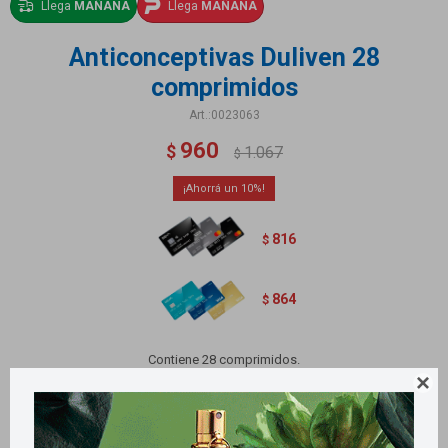
Llega
MAÑANA
Llega
MAÑANA
Anticonceptivas Duliven 28
comprimidos
0023063
960
$
1.067
$
10
816
$
864
$
Contiene 28 comprimidos.

Métodos y costos de envío