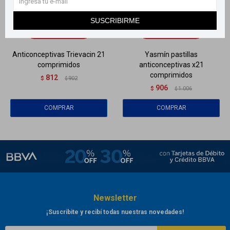
Llega
MAÑANA
Llega
MAÑANA
SUSCRIBIRME
Llega
MAÑANA
Llega
MAÑANA
Anticonceptivas Trievacin 21
Yasmín pastillas
comprimidos
anticonceptivas x21
comprimidos
812
$
902
$
906
$
1.006
$
Newsletter
¡Suscribite y recibí todas nuestras novedades!