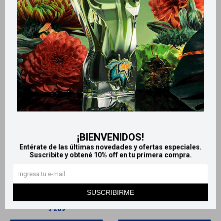
¡BIENVENIDOS!
Llega
MAÑANA
Llega
MAÑANA
Entérate de las últimas novedades y ofertas especiales.
Llega
MAÑANA
Llega
MAÑANA
Suscribite y obtené 10% off en tu primera compra.
Garnier Skinactive mascarilla
Garnier parche invisible para
en tela - Express Aclara anti
acné
SUSCRIBIRME
manchas
599
$
209
$