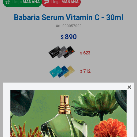
Llega
MAÑANA
Llega
MAÑANA
Babaria Serum Vitamin C - 30ml
000057009
890
$
623
$
712
$

Métodos y costos de envío
Retiros gratuitos en tiendas
Productos que te pueden interesar