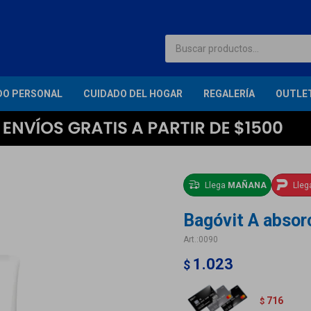
DO PERSONAL
CUIDADO DEL HOGAR
REGALERÍA
OUTLE
Llega
MAÑANA
Lle
Bagóvit A absor
0090
1.023
$
716
$