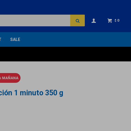
0
$
T
SALE
ga
MAÑANA
ción 1 minuto 350 g