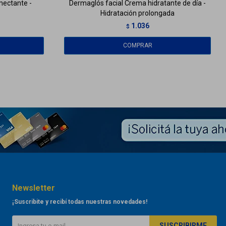
mectante -
Dermaglós facial Crema hidratante de día -
Hidratación prolongada
1.036
$
Newsletter
¡Suscribite y recibí todas nuestras novedades!
SUSCRIBIRME