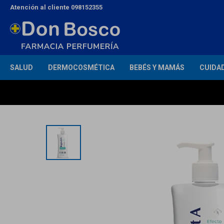
Atención al cliente 098152355
SALUD
DERMOCOSMÉTICA
BEBÉS Y MAMÁS
CUIDA