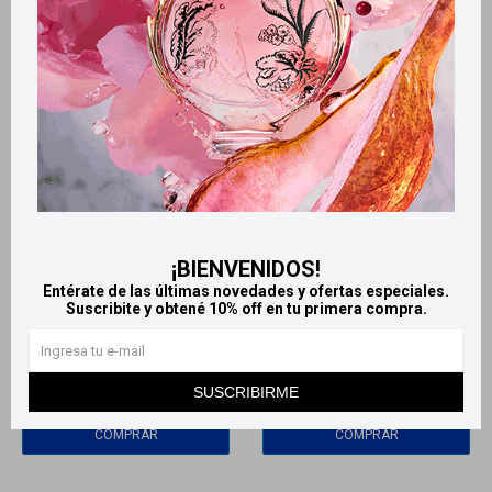
Llega
HOY
Llega
HOY
¡BIENVENIDOS!
Llega
HOY
Llega
HOY
Entérate de las últimas novedades y ofertas especiales.
Suscribite y obtené 10% off en tu primera compra.
Base líquida Vogue essential -
Base Hidratante con Ácido
Bronce
Hialurónico Wet n Wild -
Medium tostado
339
$
582
SUSCRIBIRME
$