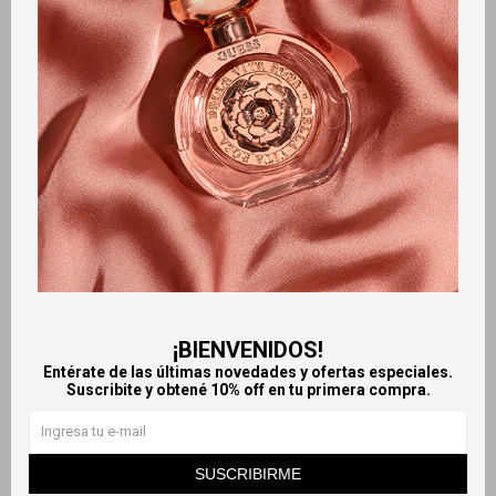
Productos que te pueden interesar
¡BIENVENIDOS!
Entérate de las últimas novedades y ofertas especiales.
Suscribite y obtené 10% off en tu primera compra.
Llega
HOY
Llega
HOY
Llega
HOY
Llega
HOY
SUSCRIBIRME
Ready Warm Bolsa gel
Bolsa de agua caliente