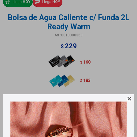
Llega
HOY
Llega
HOY
Bolsa de Agua Caliente c/ Funda 2L
Ready Warm
0010000350
229
$
160
$
183
$
Bolsa de agua caliente capacidad 2 litros con funda incluida.

Métodos y costos de envío
Retiros gratuitos en tiendas