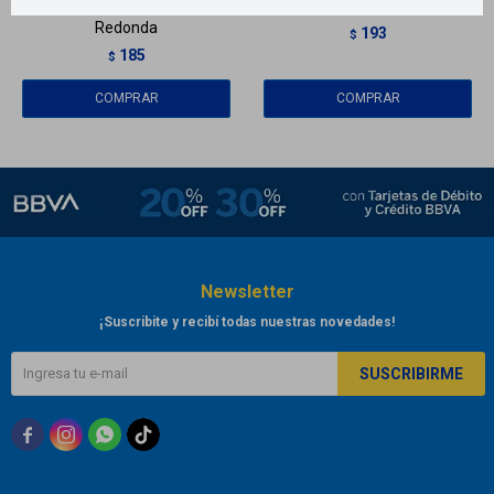
frío/calor terapéutica -
económica Ready Warm
Redonda
193
$
185
$
Newsletter
¡Suscribite y recibí todas nuestras novedades!
SUSCRIBIRME


