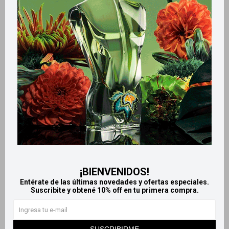
Retiros gratuitos en tiendas
Productos que te pueden interesar
¡BIENVENIDOS!
Entérate de las últimas novedades y ofertas especiales.
Suscribite y obtené 10% off en tu primera compra.
Llega
MAÑANA
Llega
MAÑANA
Llega
MAÑANA
Llega
MAÑANA