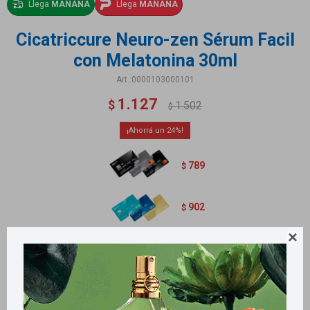
Llega
MAÑANA
Llega
MAÑANA
Cicatriccure Neuro-zen Sérum Facil
con Melatonina 30ml
0000103000101
1.127
$
1.502
$
24
789
$
902
$

Sérum formulado con Melatonina que actúa específicamente para reducir
visiblemente las arrugas y líneas de expresión causadas por el estrés.
Métodos y costos de envío