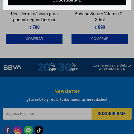
SUSCRIBIRME
Peel derm máscara para
Babaria Serum Vitamin C -
puntos negros Dermur
30ml
780
890
$
$
Newsletter
¡Suscribite y recibí todas nuestras novedades!
SUSCRIBIRME


