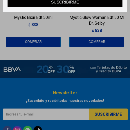
SUSCRIBIRME
Llega en
2 HS
Llega en
2 HS
Mystic Elixir Edt 50ml
Mystic Glow Woman Edt 50 Ml
Dr. Selby
838
$
838
$
Newsletter
¡Suscribite y recibí todas nuestras novedades!
SUSCRIBIRME