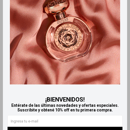
Métodos y costos de envío
Retiros gratuitos en tiendas
Productos que te pueden interesar
¡BIENVENIDOS!
Entérate de las últimas novedades y ofertas especiales.
Suscribite y obtené 10% off en tu primera compra.
Llega
HOY
Llega
HOY