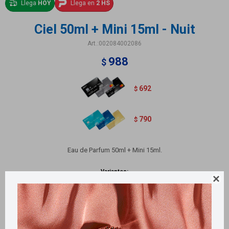
Llega
HOY
Llega en
2 HS
Ciel 50ml + Mini 15ml - Nuit
002084002086
988
$
692
$
790
$
Eau de Parfum 50ml + Mini 15ml.
Variantes:
