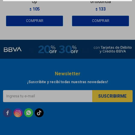
Up
ortodoncia
105
133
$
$
Newsletter
¡Suscribite y recibí todas nuestras novedades!
SUSCRIBIRME


