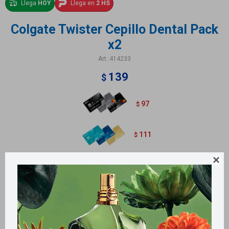
Llega
HOY
Llega en
2 HS
Colgate Twister Cepillo Dental Pack
x2
414233
139
$
97
$
111
$

Contiene 2 unidades.
Métodos y costos de envío
Retiros gratuitos en tiendas