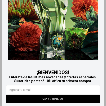
Productos que te pueden interesar
¡BIENVENIDOS!
Entérate de las últimas novedades y ofertas especiales.
Suscribite y obtené 10% off en tu primera compra.
Llega
HOY
Llega
HOY
Llega en
2 HS
Llega en
2 HS
SUSCRIBIRME
Cepillo Dental Infantil Fresh
Gum cepillo suave para