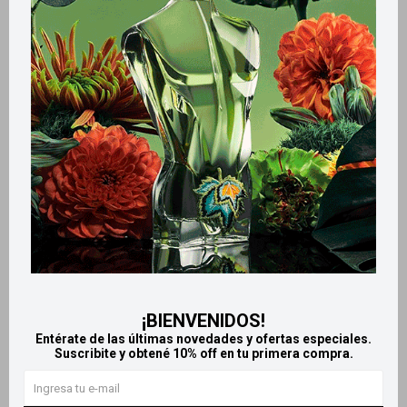
Métodos y costos de envío
Retiros gratuitos en tiendas
Productos que te pueden interesar
¡BIENVENIDOS!
Entérate de las últimas novedades y ofertas especiales.
Suscribite y obtené 10% off en tu primera compra.
Llega
HOY
Llega
HOY