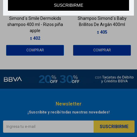
Llega
HOY
Llega
HOY
SUSCRIBIRME
Simond´s Smile Dermokids
Shampoo Simond´s Baby
shampoo 400 ml - Rizos piña
Brillitos De Argán 400ml
apple
405
$
402
$
Newsletter
¡Suscribite y recibí todas nuestras novedades!
SUSCRIBIRME