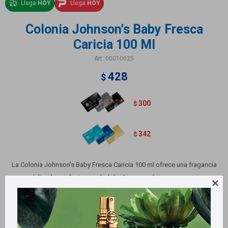
Llega
HOY
Llega
HOY
Colonia Johnson's Baby Fresca
Caricia 100 Ml
00010025
428
$
300
$
342
$
La Colonia Johnson's Baby Fresca Caricia 100 ml ofrece una fragancia
suave y delicada, perfecta para bebés. Su aroma fresco proporciona una

sensación de ternura y cuidado, sin irritar la piel. Ideal para el uso diario,
mantiene la frescura todo el día.