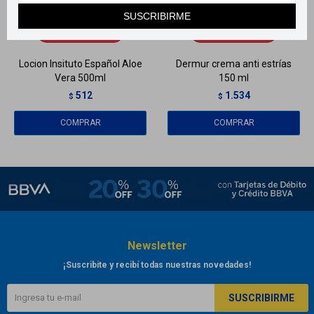
Llega
MAÑANA
Llega
MAÑANA
SUSCRIBIRME
Llega
MAÑANA
Llega
MAÑANA
Locion Insituto Español Aloe
Dermur crema anti estrías
Vera 500ml
150 ml
512
1.534
$
$
Newsletter
¡Suscribite y recibí todas nuestras novedades!
SUSCRIBIRME