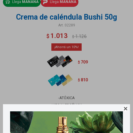
Llega
MAÑANA
Llega
MAÑANA
Crema de caléndula Bushi 50g
02289
1.013
$
1.126
$
10
709
$
810
$
-ATÓXICA
-HIPOALERGÉNICA

-NO CONTIENE PERFUME
CONT. 50