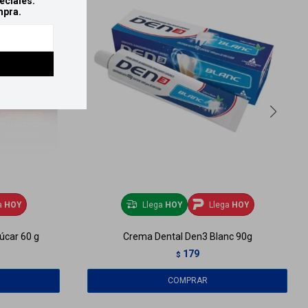
eciales.
mpra.
a
HOY
Llega
HOY
Llega
HOY
zúcar 60 g
Crema Dental Den3 Blanc 90g
179
$