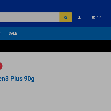
0
$
T
SALE
Y
en3 Plus 90g