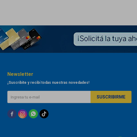
Newsletter
¡Suscribite y recibí todas nuestras novedades!
SUSCRIBIRME


