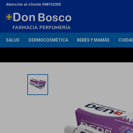
Atención al cliente 098152355
SALUD
DERMOCOSMÉTICA
BEBÉS Y MAMÁS
CUIDA