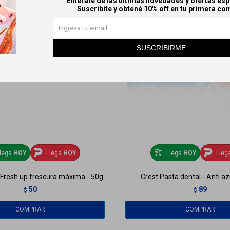
Entérate de las últimas novedades y ofertas esp
Suscribite y obtené 10% off en tu primera co
SUSCRIBIRME
lega
HOY
Llega
HOY
Llega
HOY
Lleg
 Fresh up frescura máxima - 50g
Crest Pasta dental - Anti a
50
89
$
$