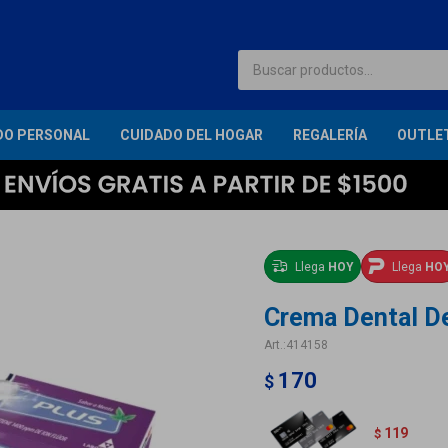
DO PERSONAL
CUIDADO DEL HOGAR
REGALERÍA
OUTLE
Llega
HOY
Llega
HO
Crema Dental D
414158
170
$
119
$