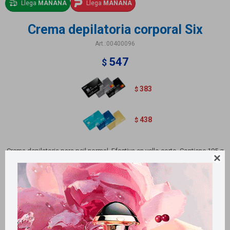
Llega
MAÑANA
Llega
MAÑANA
Crema depilatoria corporal Six
00400096
547
$
383
$
438
$
Crema depilatoria para peil normal. Efectiva en vello corto. Contiene 195 g

Métodos y costos de envío
Retiros gratuitos en tiendas