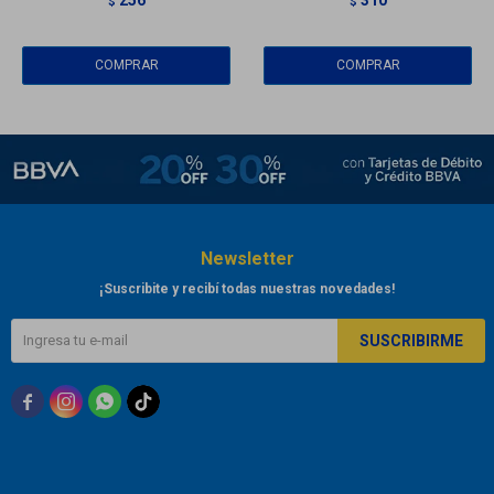
$
$
Newsletter
¡Suscribite y recibí todas nuestras novedades!
SUSCRIBIRME


