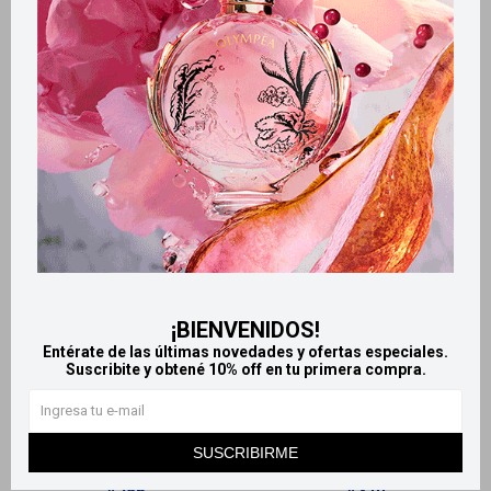
Productos que te pueden interesar
¡BIENVENIDOS!
Entérate de las últimas novedades y ofertas especiales.
Llega
MAÑANA
Llega
MAÑANA
Suscribite y obtené 10% off en tu primera compra.
Llega
MAÑANA
Llega
MAÑANA
Depilissima crema depilatoria
Depimiel Sensitive crema
SUSCRIBIRME
- Facial 30 g
depilatoria facial
256
310