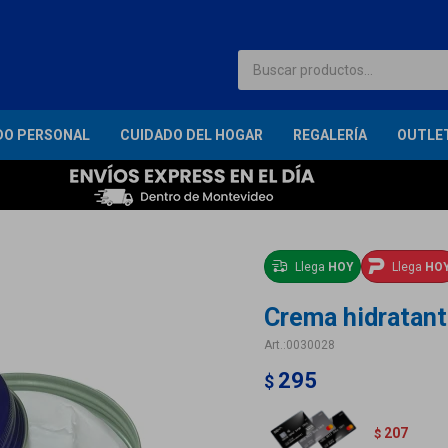
DO PERSONAL
CUIDADO DEL HOGAR
REGALERÍA
OUTLE
Llega
HOY
Llega
HO
Crema hidratant
0030028
295
$
207
$