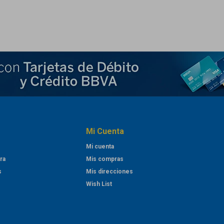
Mi Cuenta
Mi cuenta
ra
Mis compras
s
Mis direcciones
Wish List