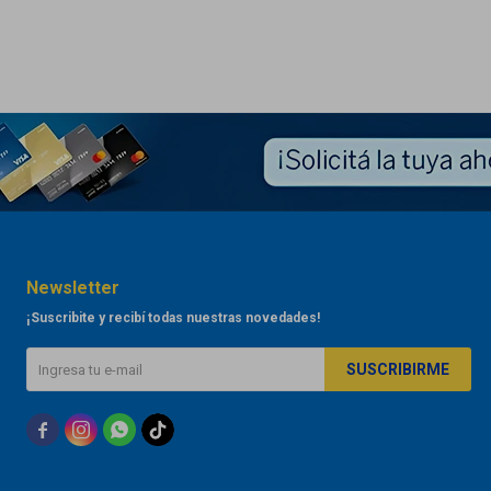
Newsletter
¡Suscribite y recibí todas nuestras novedades!
SUSCRIBIRME


