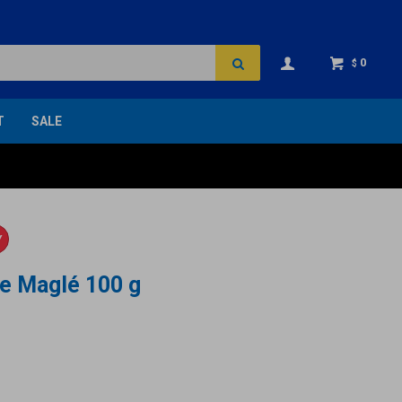
0
$
T
SALE
Y
e Maglé 100 g