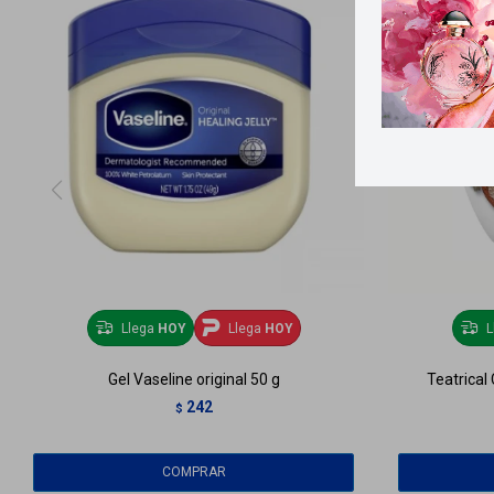
Llega
HOY
Llega
HOY
L
Gel Vaseline original 50 g
Teatrical
242
$