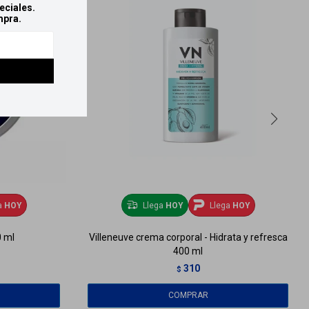
eciales.
mpra.
a
HOY
Llega
HOY
Llega
HOY
 ml
Villeneuve crema corporal - Hidrata y refresca
400 ml
310
$