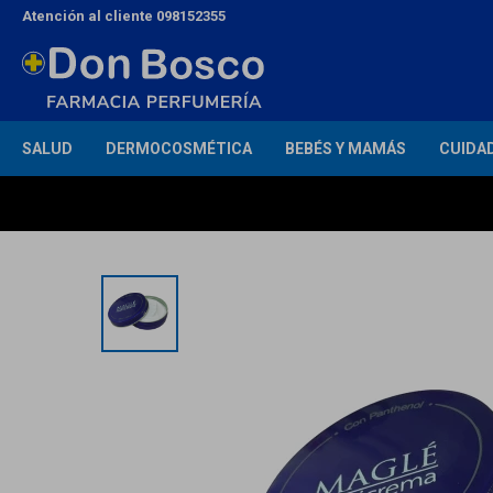
Atención al cliente 098152355
SALUD
DERMOCOSMÉTICA
BEBÉS Y MAMÁS
CUIDA