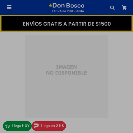

Llega
HOY
Llega en
2 HS