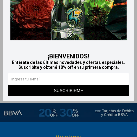
Llega
HOY
Llega
HOY
Llega en
2 HS
Llega en
2 HS
Crema de ordeñe Maglé -
Crema de Ordeñe Apiter -
¡BIENVENIDOS!
Pote 120 g
Pomo 120 g
Entérate de las últimas novedades y ofertas especiales.
292
395
$
$
Suscribite y obtené 10% off en tu primera compra.
SUSCRIBIRME