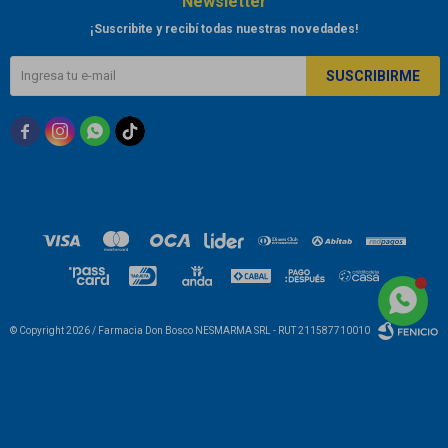
Newsletter
¡Suscribite y recibí todas nuestras novedades!
SUSCRIBIRME



© Copyright 2026 / Farmacia Don Bosco NESMARMA SRL - RUT 211587710010