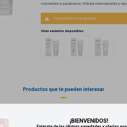
colorantes ni parabenos. Hidrata intensamente y rep
Este artículo está agotado.
Otras variantes disponibles:
Productos que te pueden interesar
¡BIENVENIDOS!
Entérate de las últimas novedades y ofertas esp