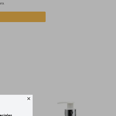
ara.

eciales.