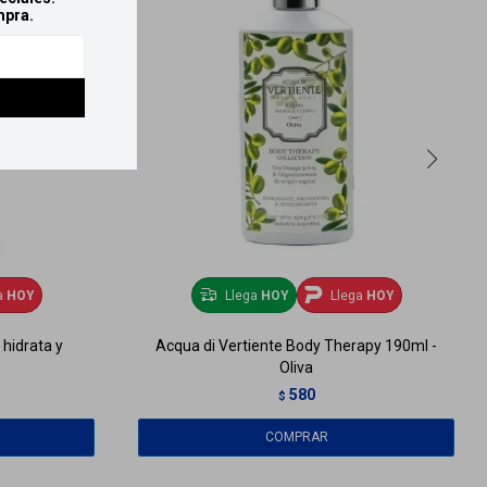
mpra.
a
HOY
Llega
HOY
Llega
HOY
hidrata y
Acqua di Vertiente Body Therapy 190ml -
Oliva
580
$