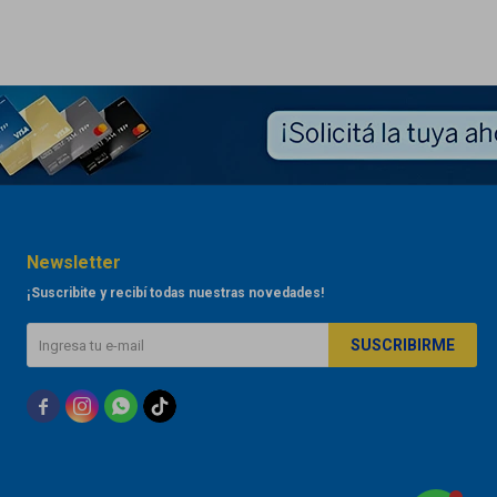
Newsletter
¡Suscribite y recibí todas nuestras novedades!
SUSCRIBIRME


