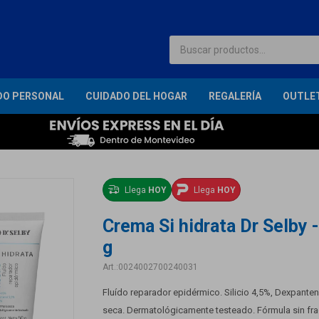
DO PERSONAL
CUIDADO DEL HOGAR
REGALERÍA
OUTLE
Llega
HOY
Llega
HOY
Crema Si hidrata Dr Selby 
g
0024002700240031
Fluído reparador epidérmico. Silicio 4,5%, Dexpanten
seca. Dermatológicamente testeado. Fórmula sin frag