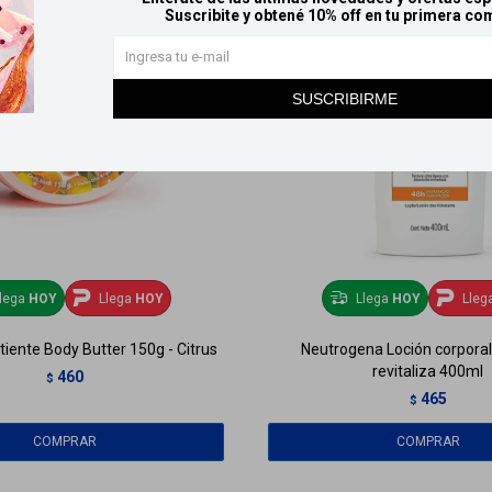
Suscribite y obtené 10% off en tu primera co
SUSCRIBIRME
lega
HOY
Llega
HOY
Llega
HOY
Lleg
tiente Body Butter 150g - Citrus
Neutrogena Loción corporal 
revitaliza 400ml
460
$
465
$