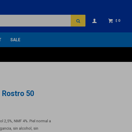
0
$
T
SALE
- Rostro 50
ol 2,5%, NMF 4%. Piel normal a
ancia, sin alcohol, sin