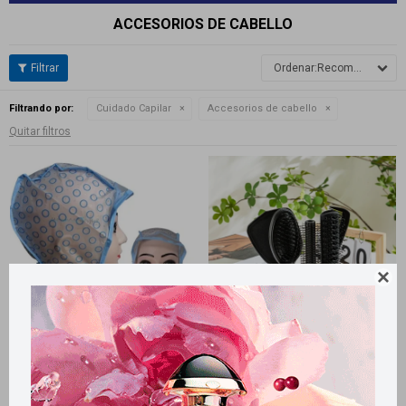
ACCESORIOS DE CABELLO
Recomendados
Filtrando por:
Cuidado Capilar
Accesorios de cabello
Quitar filtros

Llega
MAÑANA
Llega
MAÑANA
Llega
MAÑANA
Llega
MAÑANA