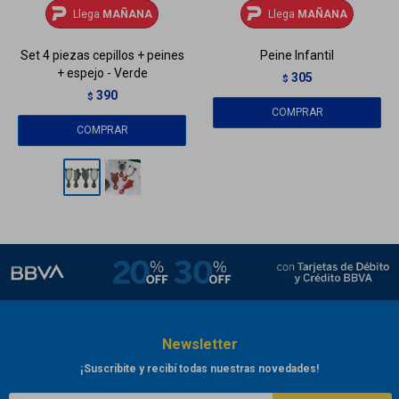
Llega
MAÑANA
Llega
MAÑANA
Set 4 piezas cepillos + peines
Peine Infantil
+ espejo - Verde
305
$
390
$
Newsletter
¡Suscribite y recibí todas nuestras novedades!