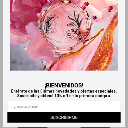
Gorra para mechitas con
Set porta cepillos para pelo
aguja
390
$
68
$
¡BIENVENIDOS!
Entérate de las últimas novedades y ofertas especiales.
Suscribite y obtené 10% off en tu primera compra.
SUSCRIBIRME
Llega
MAÑANA
Llega
MAÑANA