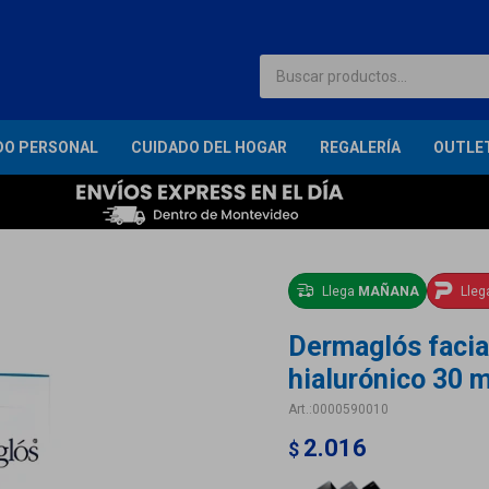
DO PERSONAL
CUIDADO DEL HOGAR
REGALERÍA
OUTLE
Llega
MAÑANA
Lle
Dermaglós facia
hialurónico 30 m
0000590010
2.016
$