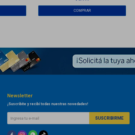
Newsletter
¡Suscribite y recibí todas nuestras novedades!
SUSCRIBIRME


