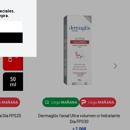
eciales.
mpra.
a
MAÑANA
Llega
MAÑANA
Llega
MAÑANA
ma Día FPS25
Dermaglós facial Ultra volumen cr hidratante
Día FPS30
2.068
$