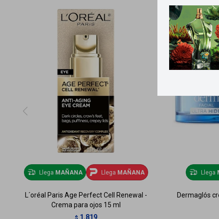
Llega
MAÑANA
Llega
MAÑANA
Llega
L´oréal Paris Age Perfect Cell Renewal -
Dermaglós cre
Crema para ojos 15 ml
1.819
$