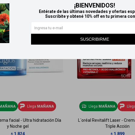
¡BIENVENIDOS!
Entérate de las últimas novedades y ofertas esp
Suscribite y obtené 10% off en tu primera co
SUSCRIBIRME
MAÑANA
Llega
MAÑANA
Llega
MAÑANA
Lleg
ma facial - Ultra hidratación Día
L´oréal Revitalift Laser - Cre
y Noche gel
Triple Acción
1.824
1.899
$
$