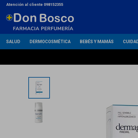
Atención al cliente 098152355
SALUD
DERMOCOSMÉTICA
BEBÉS Y MAMÁS
CUIDA