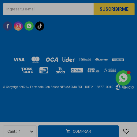
SUSCRIBIRME



© Copyright 2026 / Farmacia Don Bosco NESMARMA SRL - RUT 211587710010
Fenicio
1
COMPRAR