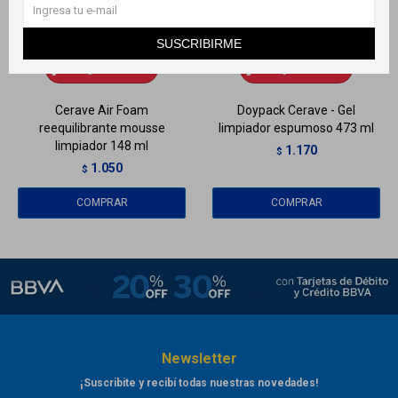
Llega
MAÑANA
Llega
MAÑANA
SUSCRIBIRME
Llega
MAÑANA
Llega
MAÑANA
Cerave Air Foam
Doypack Cerave - Gel
reequilibrante mousse
limpiador espumoso 473 ml
limpiador 148 ml
1.170
$
1.050
$
Newsletter
¡Suscribite y recibí todas nuestras novedades!