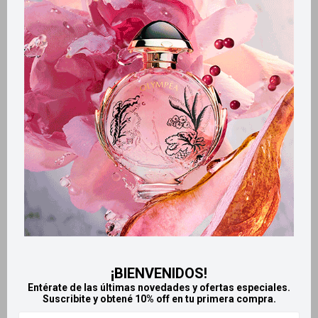
Retiros gratuitos en tiendas
CARACTERÍSTICAS
Tamaño
Mediano
Zona de aplicación
Rostro
Productos que te pueden interesar
¡BIENVENIDOS!
Entérate de las últimas novedades y ofertas especiales.
Suscribite y obtené 10% off en tu primera compra.