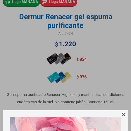
Llega
MAÑANA
Llega
MAÑANA
Dermur Renacer gel espuma
purificante
0474
1.220
$
854
$
976
$
Gel espuma purificante Renacer. Higieniza y mantiene las condiciones
eudérmicas de la piel. No contiene jabón. Contiene 150 ml

Métodos y costos de envío