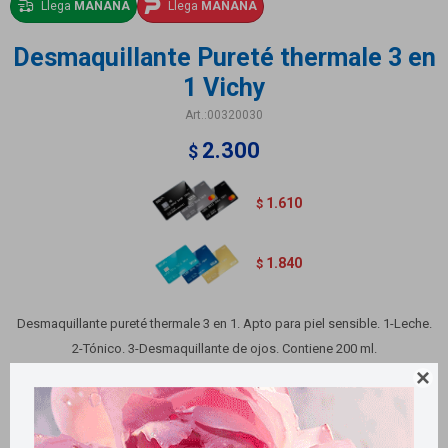
Llega
MAÑANA
Llega
MAÑANA
Desmaquillante Pureté thermale 3 en
1 Vichy
00320030
2.300
$
1.610
$
1.840
$
Desmaquillante pureté thermale 3 en 1. Apto para piel sensible. 1-Leche.
2-Tónico. 3-Desmaquillante de ojos. Contiene 200 ml.

Métodos y costos de envío