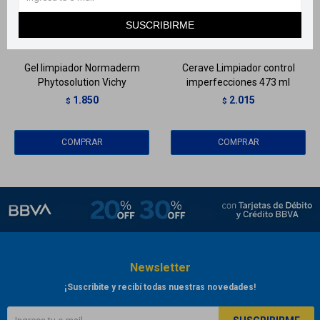
Llega
MAÑANA
Llega
MAÑANA
SUSCRIBIRME
Llega
MAÑANA
Llega
MAÑANA
Gel limpiador Normaderm
Cerave Limpiador control
Phytosolution Vichy
imperfecciones 473 ml
1.850
2.015
$
$
Newsletter
¡Suscribite y recibí todas nuestras novedades!