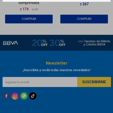
comprimidos
267
$
174
$
194
$
Newsletter
¡Suscribite y recibí todas nuestras novedades!
SUSCRIBIRME


