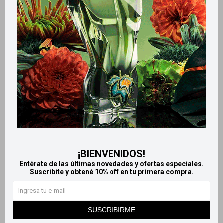
Productos que te pueden interesar
¡BIENVENIDOS!
Entérate de las últimas novedades y ofertas especiales.
Suscribite y obtené 10% off en tu primera compra.
Llega
HOY
Llega
HOY
Llega
HOY
Llega
HOY
SUSCRIBIRME
Silán - Compuesto x4
Alikal x12 sobres