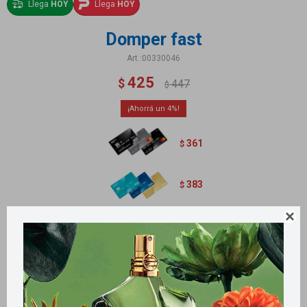
Llega
HOY
Llega
HOY
Domper fast
00330046
425
$
447
$
4
361
$
383
$

Contiene 8 comprimidos
Métodos y costos de envío
Retiros gratuitos en tiendas