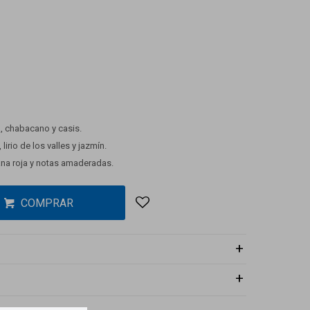
, chabacano y casis.
irio de los valles y jazmín.
a roja y notas amaderadas.
COMPRAR