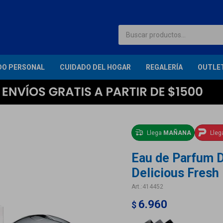
DO PERSONAL
CUIDADO DEL HOGAR
REGALERÍA
OUTLE
Llega
MAÑANA
Lle
Eau de Parfum 
Delicious Fres
414452
6.960
$