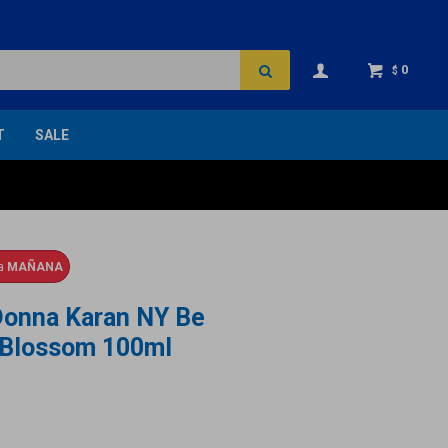
0
$
T
SALE
ga
MAÑANA
Donna Karan NY Be
h Blossom 100ml