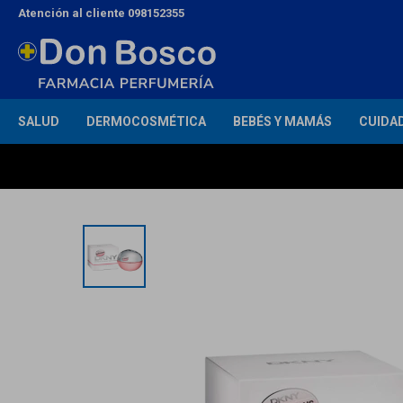
Atención al cliente 098152355
SALUD
DERMOCOSMÉTICA
BEBÉS Y MAMÁS
CUIDA