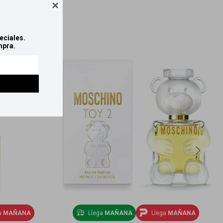

eciales.
mpra.
a
MAÑANA
Llega
MAÑANA
Llega
MAÑANA