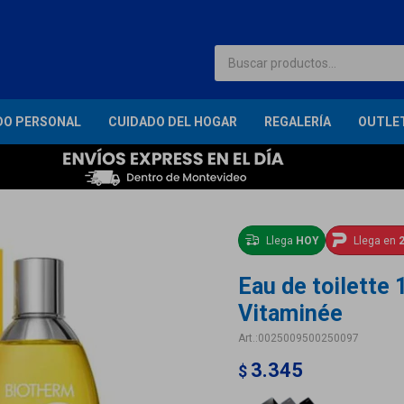
DO PERSONAL
CUIDADO DEL HOGAR
REGALERÍA
OUTLE
Llega
HOY
Llega en
2
Eau de toilette 
Vitaminée
0025009500250097
3.345
$