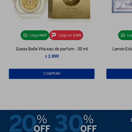
Llega
HOY
Llega en
2 HS
Ll
Guess Bella Vita eau de parfum - 30 ml
Lanvin Ecl
2.890
$