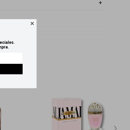

o
eciales.
mpra.