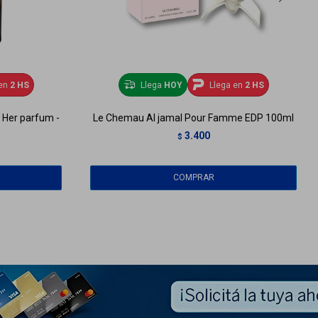
en
2 HS
Llega
HOY
Llega en
2 HS
r Her parfum -
Le Chemau Al jamal Pour Famme EDP 100ml
3.400
$