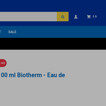
0
$
T
SALE
 HS
100 ml Biotherm - Eau de