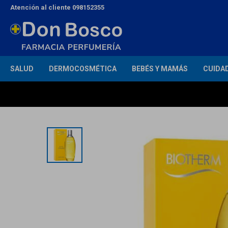
Atención al cliente 098152355
SALUD
DERMOCOSMÉTICA
BEBÉS Y MAMÁS
CUIDA