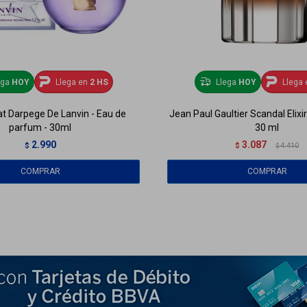
ega
HOY
Llega en
2 HS
Llega
HOY
Llega 
at Darpege De Lanvin - Eau de
Jean Paul Gaultier Scandal Elixi
parfum - 30ml
30 ml
2.990
3.087
$
$
4.410
$