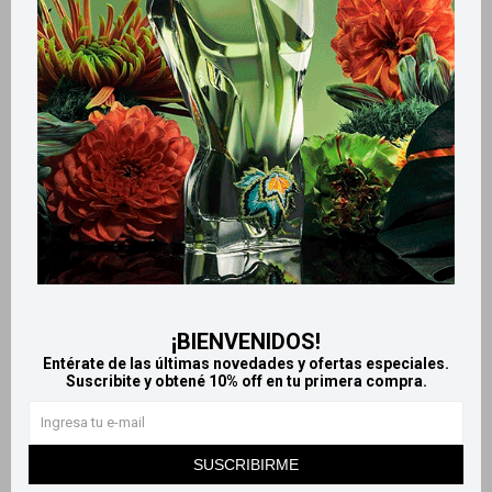
Productos que te pueden interesar
¡BIENVENIDOS!
Llega
MAÑANA
Llega
MAÑANA
Entérate de las últimas novedades y ofertas especiales.
Suscribite y obtené 10% off en tu primera compra.
Llega
MAÑANA
Llega
MAÑANA
Authentic Cuba eau de
Edt Belle 50ml
SUSCRIBIRME
toilette 100 ml for men - Dark
1.100
$
1.090