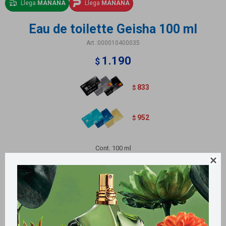
Llega
MAÑANA
Llega
MAÑANA
Eau de toilette Geisha 100 ml
000010400035
1.190
$
833
$
952
$
Cont. 100 ml

Métodos y costos de envío
Retiros gratuitos en tiendas