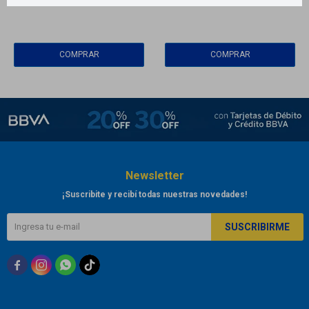
$
1.290
$
Newsletter
¡Suscribite y recibí todas nuestras novedades!
SUSCRIBIRME


