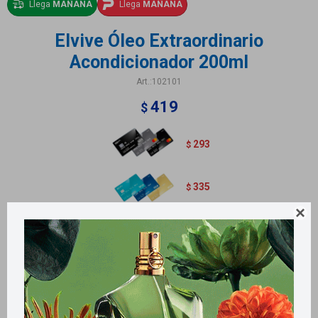
Llega
MAÑANA
Llega
MAÑANA
Elvive Óleo Extraordinario
Acondicionador 200ml
102101
419
$
293
$
335
$

Métodos y costos de envío
Retiros gratuitos en tiendas