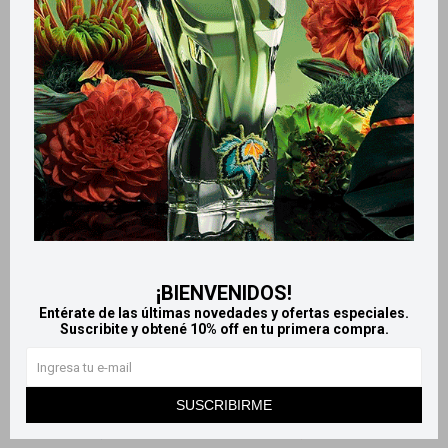
Productos que te pueden interesar
¡BIENVENIDOS!
Llega
MAÑANA
Llega
MAÑANA
Entérate de las últimas novedades y ofertas especiales.
Suscribite y obtené 10% off en tu primera compra.
Llega
MAÑANA
Llega
MAÑANA
Sedal acondicionador 650 ml
Acondicionador Tresemmé
SUSCRIBIRME
- Jengibre y ricino
500 ml - Brillo Lamelar
335
358
$
$
447
$