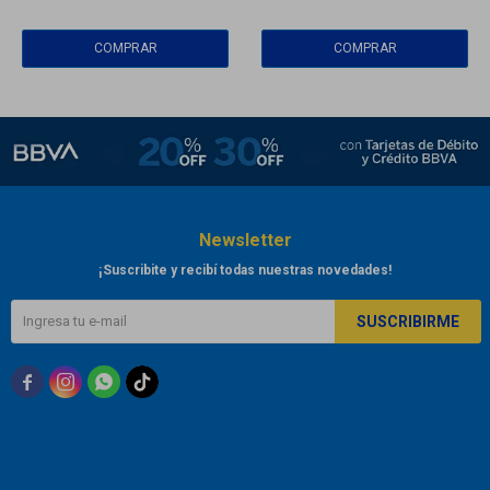
Newsletter
¡Suscribite y recibí todas nuestras novedades!
SUSCRIBIRME


