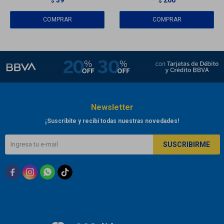
$
$
Newsletter
¡Suscribite y recibí todas nuestras novedades!
SUSCRIBIRME


