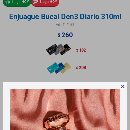
Llega
HOY
Llega
HOY
Enjuague Bucal Den3 Diario 310ml
414162
260
$
182
$
208
$
Contiene 310ml

Métodos y costos de envío
Retiros gratuitos en tiendas