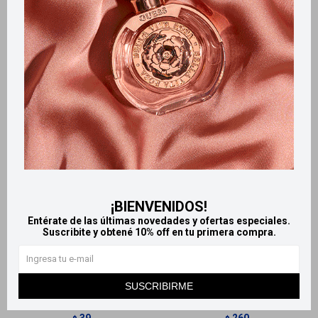
Productos que te pueden interesar
¡BIENVENIDOS!
Entérate de las últimas novedades y ofertas especiales.
Llega
HOY
Llega
HOY
Suscribite y obtené 10% off en tu primera compra.
Llega
HOY
Llega
HOY
SUSCRIBIRME
Colgate Plax Ice Infinity
Enjuague Bucal Den3 Diario
enjuague bucal 60 ml
Menta 310ml
39
260