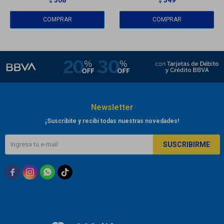
$
$
Newsletter
¡Suscribite y recibí todas nuestras novedades!
SUSCRIBIRME


