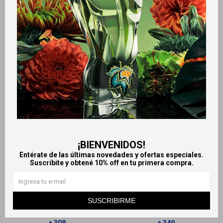
Productos que te pueden interesar
¡BIENVENIDOS!
Entérate de las últimas novedades y ofertas especiales.
Llega
MAÑANA
Llega
MAÑANA
Suscribite y obtené 10% off en tu primera compra.
Llega
MAÑANA
Llega
MAÑANA
SUSCRIBIRME
Enjuague bucal Bio dent -
Enjuague Bucal Den3 ZN
Cuidado diario Menta
310ml
308
349