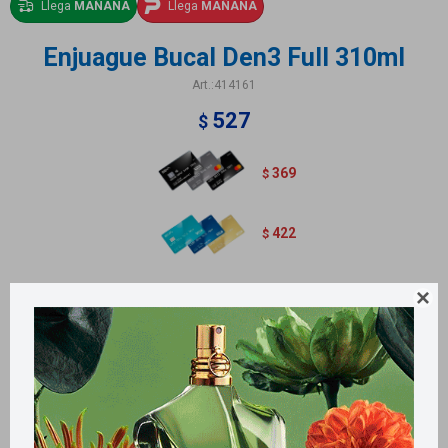
Llega
MAÑANA
Llega
MAÑANA
Enjuague Bucal Den3 Full 310ml
414161
527
$
369
$
422
$
Contiene 310ml.

Métodos y costos de envío
Retiros gratuitos en tiendas