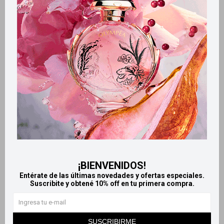
Retiros gratuitos en tiendas
Productos que te pueden interesar
¡BIENVENIDOS!
Entérate de las últimas novedades y ofertas especiales.
Suscribite y obtené 10% off en tu primera compra.
Llega
HOY
Llega
HOY
SUSCRIBIRME