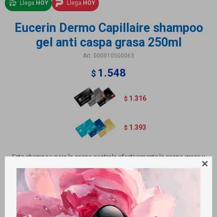
Llega
HOY
Llega
HOY
Eucerin Dermo Capillaire shampoo
gel anti caspa grasa 250ml
000010500063
1.548
$
1.316
$
1.393
$
Este shampoo para la caspa controla efectivamente la caspa grasa y

alivia la picazón mientras limpia el cuero cabelludo y el cabello con
suavidad.
Métodos y costos de envío