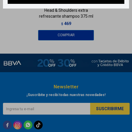
Head & Shoulders extra
refrescante shampoo 375 ml
469
$
Newsletter
¡Suscribite y recibí todas nuestras novedades!
SUSCRIBIRME


