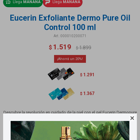
Llega
MAÑANA
Llega
MAÑANA
Eucerin Exfoliante Dermo Pure Oil
Control 100 ml
000010200071
1.519
$
1.899
$
20
1.291
$
1.367
$
Descubre la revolución en cuidado de la piel con el gel Eucerin Dermopure

Exfoliante. Su fórmula avanzada combate imperfecciones, reduce poros y
deja la piel suave. ¡Experimenta una limpieza profunda y resultados
duraderos para una tez clara y radiante!