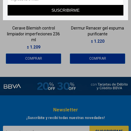
Llega
MAÑANA
Llega
MAÑANA
SUSCRIBIRME
Llega
MAÑANA
Llega
MAÑANA
Cerave Blemish control
Dermur Renacer gel espuma
limpiador imperfeciones 236
purificante
ml
1.220
$
1.209
$
Newsletter
¡Suscribite y recibí todas nuestras novedades!