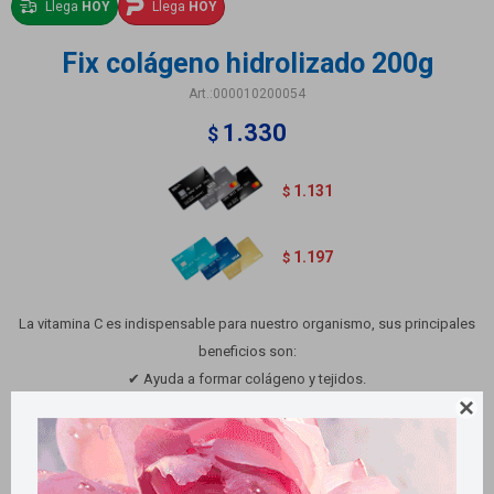
Llega
HOY
Llega
HOY
Fix colágeno hidrolizado 200g
000010200054
1.330
$
1.131
$
1.197
$
La vitamina C es indispensable para nuestro organismo, sus principales
beneficios son:
✔ Ayuda a formar colágeno y tejidos.
✔ Es muy importante para la piel

✔ Es el antioxidante por excelencia.
✔ Ayuda a formar neurotransmisores y mejora la depresión