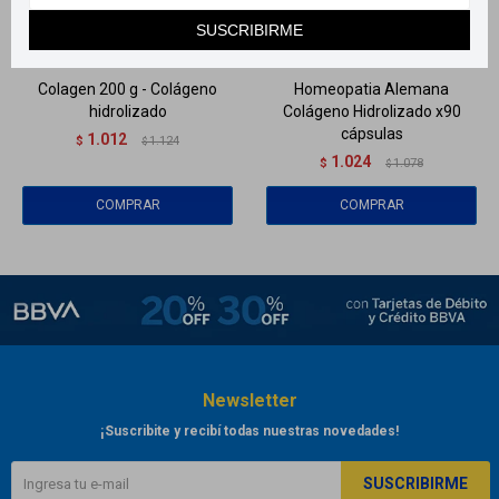
Llega
HOY
Llega
HOY
SUSCRIBIRME
Llega
HOY
Llega
HOY
Colagen 200 g - Colágeno
Homeopatia Alemana
hidrolizado
Colágeno Hidrolizado x90
cápsulas
1.012
$
1.124
$
1.024
$
1.078
$
Newsletter
¡Suscribite y recibí todas nuestras novedades!
SUSCRIBIRME