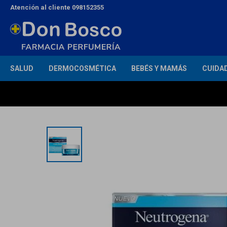
Atención al cliente 098152355
SALUD
DERMOCOSMÉTICA
BEBÉS Y MAMÁS
CUIDA