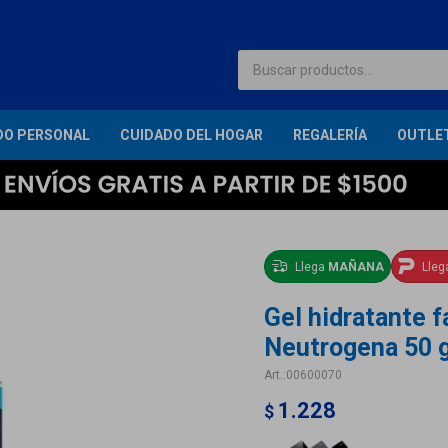
DO PERSONAL
CUIDADO DEL HOGAR
REGALERÍA
OUTLE
Llega
MAÑANA
Lle
Gel hidratante f
Neutrogena 50 
00600070
1.228
$