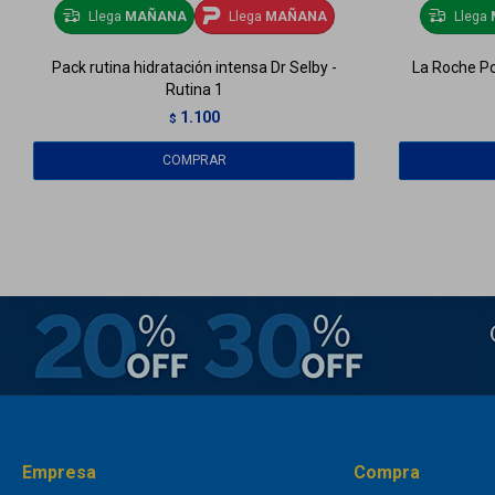
Llega
MAÑANA
Llega
MAÑANA
Llega
Pack rutina hidratación intensa Dr Selby -
La Roche Po
Rutina 1
1.100
$
Empresa
Compra