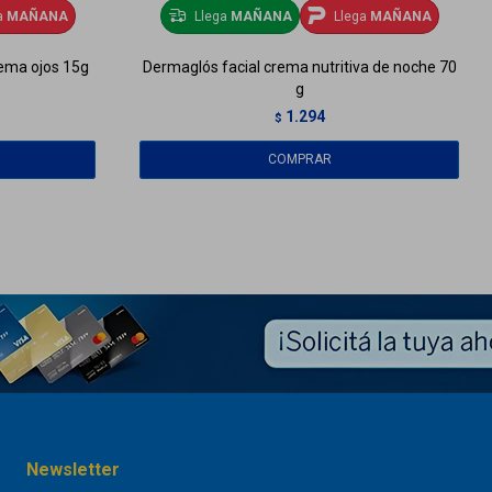
a
MAÑANA
Llega
MAÑANA
Llega
MAÑANA
ema ojos 15g
Dermaglós facial crema nutritiva de noche 70
g
1.294
$
Newsletter