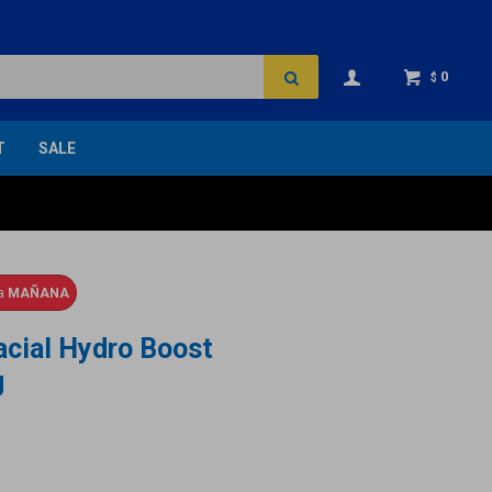
0
$
T
SALE
ga
MAÑANA
acial Hydro Boost
g