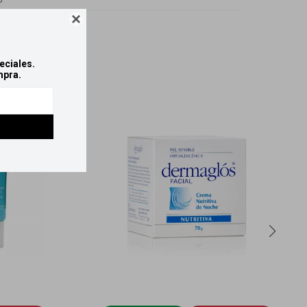
o

eciales.
mpra.